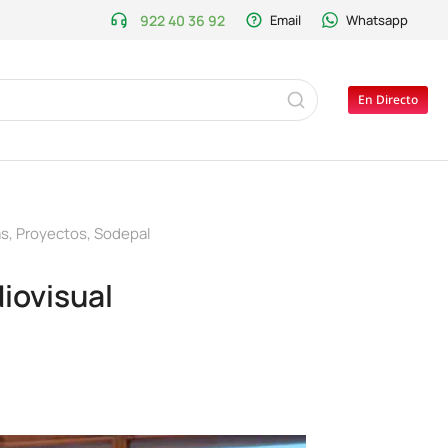
922 40 36 92
Email
Whatsapp
En Directo
as
,
Proyectos
,
Sodepal
iovisual