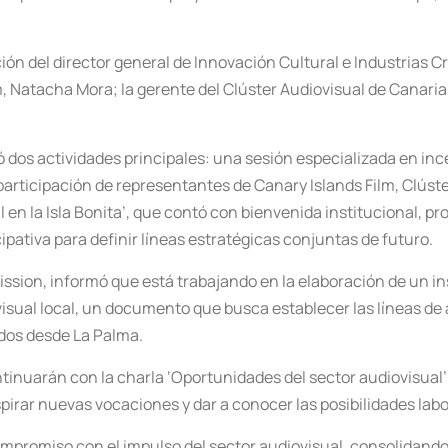
ón del director general de Innovación Cultural e Industrias Cr
lm, Natacha Mora; la gerente del Clúster Audiovisual de Canari
 dos actividades principales: una sesión especializada en incen
 participación de representantes de Canary Islands Film, Clúst
 en la Isla Bonita’, que contó con bienvenida institucional,
ipativa para definir líneas estratégicas conjuntas de futuro.
mission, informó que está trabajando en la elaboración de un
sual local, un documento que busca establecer las líneas de ap
ados desde La Palma.
tinuarán con la charla ‘Oportunidades del sector audiovisual’, 
pirar nuevas vocaciones y dar a conocer las posibilidades labor
ompromiso con el impulso del sector audiovisual, consolidando 