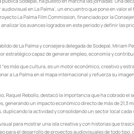
a pública Sodepal, ha puesto en marcha las jornadas ‘Una décad
r audiovisual en La Palma’, un encuentro que pone en valor el 
 proyecto La Palma Film Commission, financiado por la Consejer
analizar los avances logrados en este periodo y definir las pri
ildo de La Palma y consejera delegada de Sodepal, Miriam Pere
or estratégico capaz de generar empleo, economía y contribui
 “es más que cultura, es un motor económico, creativo y estrat
ionar a La Palma en el mapa internacional y refuerza su imagen
smo, Raquel Rebollo, destacó la importancia que ha cobrado el 
jes, generando un impacto económico directo de más de 21,3 mil
, duplicando la actividad y consolidando un sector local cada 
visual para mostrar una isla creativa y con historias que tras
neo para el desarrollo de proyectos audiovisuales de todo tipo,