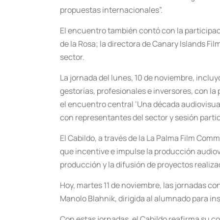
propuestas internacionales”.
El encuentro también contó con la participaci
de la Rosa; la directora de Canary Islands Fi
sector.
La jornada del lunes, 10 de noviembre, incluyó
gestorías, profesionales e inversores, con la
el encuentro central ‘Una década audiovisual
con representantes del sector y sesión partic
El Cabildo, a través de la La Palma Film Com
que incentive e impulse la producción audiovi
producción y la difusión de proyectos realiz
Hoy, martes 11 de noviembre, las jornadas con
Manolo Blahnik, dirigida al alumnado para ins
Con estas jornadas, el Cabildo reafirma su c