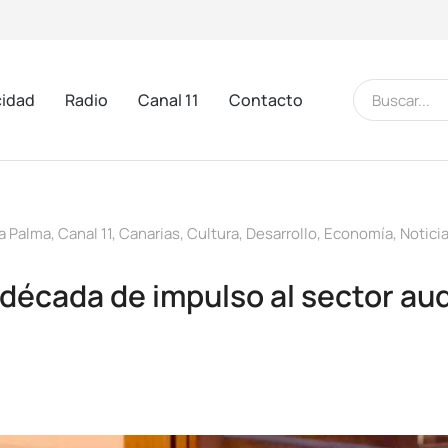
cidad
Radio
Canal 11
Contacto
a Palma
,
Canal 11
,
Canarias
,
Cultura
,
Desarrollo
,
Economía
,
Notici
década de impulso al sector aud