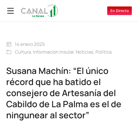
En Directo
14 enero 2025
Cultura
,
Información Insular
,
Noticias
,
Política
Susana Machín: “El único
récord que ha batido el
consejero de Artesanía del
Cabildo de La Palma es el de
ningunear al sector”