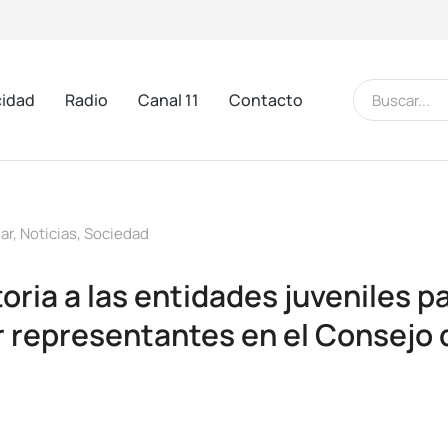
cidad
Radio
Canal 11
Contacto
ar
,
Noticias
,
Sociedad
oria a las entidades juveniles p
r representantes en el Consejo 