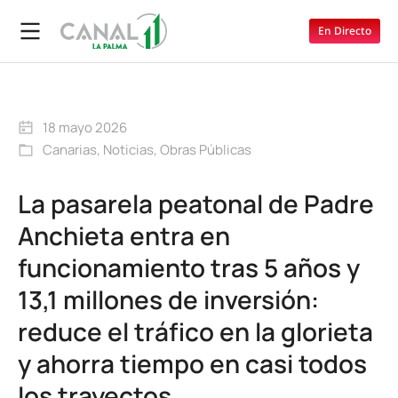
En Directo
18 mayo 2026
Canarias
,
Noticias
,
Obras Públicas
La pasarela peatonal de Padre
Anchieta entra en
funcionamiento tras 5 años y
13,1 millones de inversión:
reduce el tráfico en la glorieta
y ahorra tiempo en casi todos
los trayectos