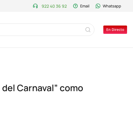
922 40 36 92
Email
Whatsapp
En Directo
o del Carnaval” como