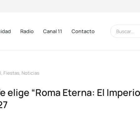
cidad
Radio
Canal 11
Contacto
l
,
Fiestas
,
Noticias
e elige “Roma Eterna: El Imperi
27