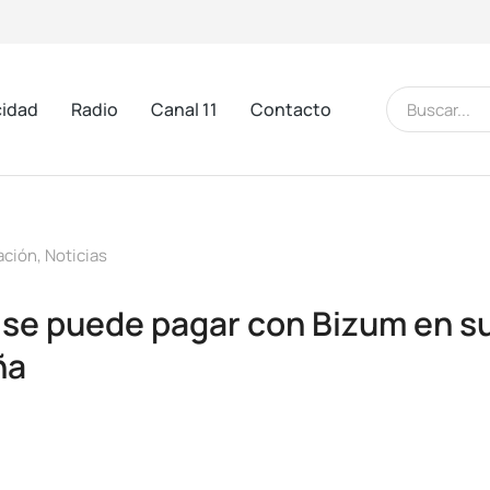
cidad
Radio
Canal 11
Contacto
ación
,
Noticias
ya se puede pagar con Bizum en 
ña