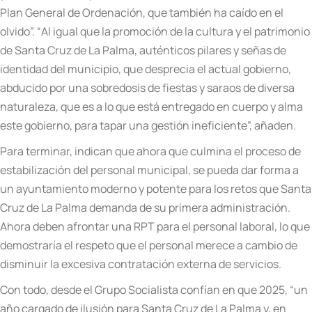
Plan General de Ordenaci
ó
n, que tambi
é
n ha ca
í
do en el
olvido
”.
“
Al igual que la promoci
ó
n de la cultura y el patrimonio
de Santa Cruz de La Palma, aut
é
nticos pilares y se
ñ
as de
identidad del municipio, que desprecia el actual gobierno,
abducido por una sobredosis de fiestas y
saraos
de diversa
naturaleza, que es a lo que est
á
entregado en cuerpo y alma
este gobierno, para tapar una gesti
ó
n ineficiente
”, añaden.
Para terminar, indican que ahora que culmina el proceso de
estabilizaci
ó
n del personal municipal, se pueda dar forma a
un ayuntamiento moderno y potente para los retos que Santa
Cruz de La Palma demanda de su primera administración.
Ahora
deben afrontar una RPT para el personal laboral, lo que
demostrar
í
a el respeto que el personal merece a cambio de
disminuir la excesiva contrataci
ó
n externa de servicios.
Con todo, desde el Grupo Socialista conf
í
an en que 2025,
“un
añ
o cargado de ilusi
ó
n para Santa Cruz de La Palma y, en