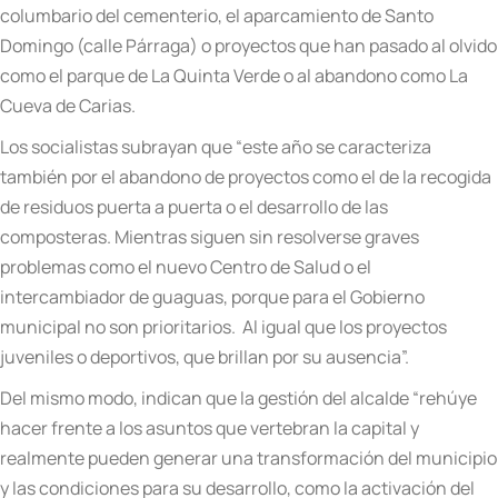
columbario del cementerio, el aparcamiento de Santo
Domingo (calle P
á
rraga)
o proyectos que han pasado al olvido
como el parque de La Quinta Verde o al abandono como La
Cueva de Carias.
Los socialistas subrayan que
“
este a
ñ
o se caracteriza
tambi
é
n por el abandono de proyectos como el de la recogida
de residuos puerta a puerta o el desarrollo de las
composteras. Mientras siguen sin resolverse graves
problemas como el nuevo Centro de Salud o el
intercambiador de guaguas, porque para el Gobierno
municipal no son prioritarios. Al igual que los proyectos
juveniles o deportivos, que brillan por su ausencia
”.
Del mismo modo, indican que la gesti
ó
n del alcalde
“
reh
ú
ye
hacer frente a los asuntos que vertebran la capital y
realmente pueden generar una transformaci
ó
n del municipio
y las condiciones para su desarrollo, como la activaci
ó
n del