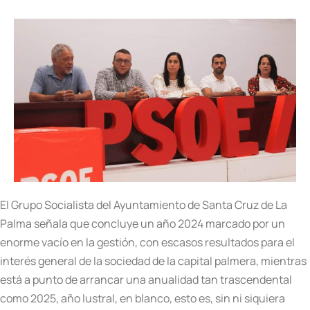
El Grupo Socialista del Ayuntamiento de Santa Cruz de La
Palma se
ñ
ala que concluye un a
ñ
o 2024 marcado por un
enorme vac
í
o en la gesti
ó
n, con escasos resultados para el
inter
é
s general de la sociedad de la capital palmera, mientras
est
á a punto
de arrancar una anualidad tan trascendental
como 2025, a
ñ
o lustral, en blanco, esto es, sin ni siquiera