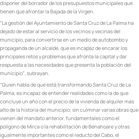
disponer del borrador de los presupuestos municipales que
tienen que afrontar la Bajada de la Virgen.
“
La gesti
ó
n del Ayuntamiento de Santa Cruz de La Palma ha
dejado de estar al servicio de los vecinos y vecin
as
del
municipio, para convertirse en un medio de autobombo y
propaganda de un alcalde, que es incapaz de encarar los
principales retos y problemas que afronta la capital y dar
respuesta a las necesidades que presenta la poblaci
ó
n del
municipio
”
, subrayan.
“
Quien habla de que est
á
transformando Santa Cruz de La
Palma, es incapaz de entender realidades como la de que
concluye un a
ñ
o con el precio de la vivienda de alquiler m
á
s
alto de la historia del municipio; sin culminar varias obras que
vienen del mandato anterior, fundamentales como el
pol
í
gono de Mirca o la rehabilitación
de Benahoare
y otras
igualmente importantes como el reducto del Cabo, el