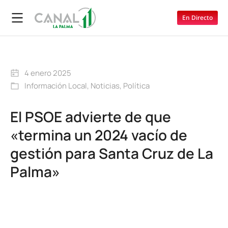
En Directo
4 enero 2025
Información Local
,
Noticias
,
Política
El PSOE advierte de que
«termina un 2024 vacío de
gestión para Santa Cruz de La
Palma»