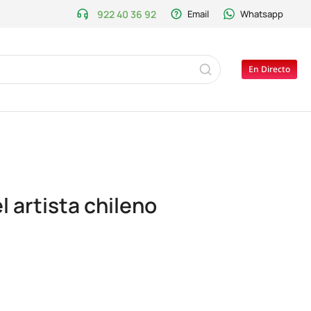
922 40 36 92
Email
Whatsapp
En Directo
l artista chileno