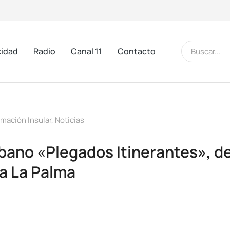
cidad
Radio
Canal 11
Contacto
rmación Insular
,
Noticias
rbano «Plegados Itinerantes», de
 a La Palma