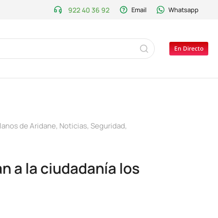
922 40 36 92
Email
Whatsapp
En Directo
lanos de Aridane
,
Noticias
,
Seguridad
,
n a la ciudadanía los