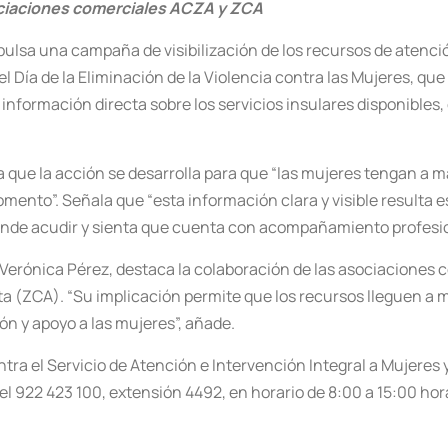
sociaciones comerciales ACZA y ZCA
pulsa una campaña de visibilización de los recursos de atenc
l Día de la Eliminación de la Violencia contra las Mujeres, qu
 información directa sobre los servicios insulares disponibles,
ca que la acción se desarrolla para que “las mujeres tengan a m
ento”. Señala que “esta información clara y visible resulta 
dónde acudir y sienta que cuenta con acompañamiento profesio
, Verónica Pérez, destaca la colaboración de las asociacione
 (ZCA). “Su implicación permite que los recursos lleguen a m
ón y apoyo a las mujeres”, añade.
tra el Servicio de Atención e Intervención Integral a Mujeres
del 922 423 100, extensión 4492, en horario de 8:00 a 15:00 hora