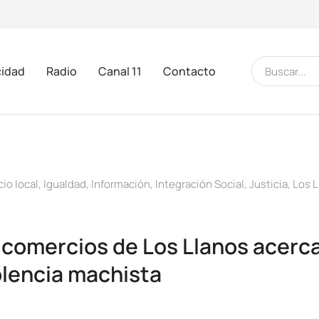
cidad
Radio
Canal 11
Contacto
io local
,
Igualdad
,
Información
,
Integración Social
,
Justicia
,
Los L
 comercios de Los Llanos acerca
iolencia machista