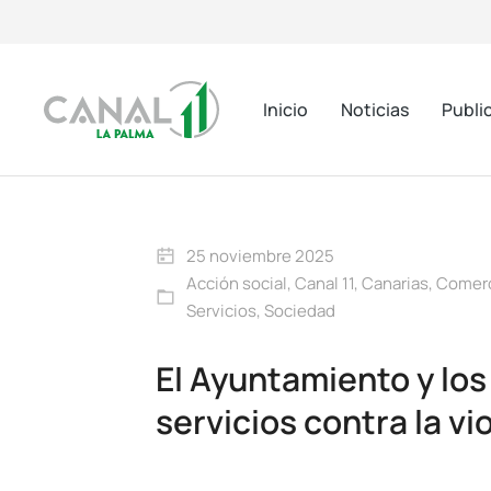
Inicio
Noticias
Publi
25 noviembre 2025
Acción social
,
Canal 11
,
Canarias
,
Comerc
Servicios
,
Sociedad
El Ayuntamiento y los
servicios contra la v