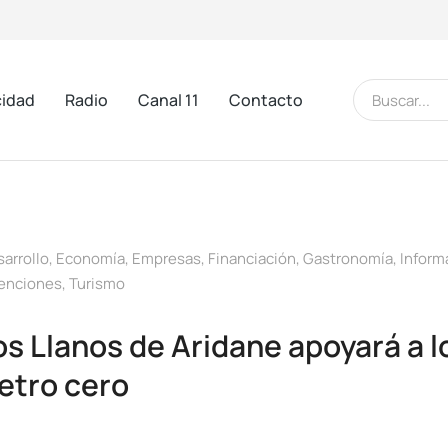
cidad
Radio
Canal 11
Contacto
arrollo
,
Economía
,
Empresas
,
Financiación
,
Gastronomía
,
Inform
enciones
,
Turismo
os Llanos de Aridane apoyará a 
etro cero