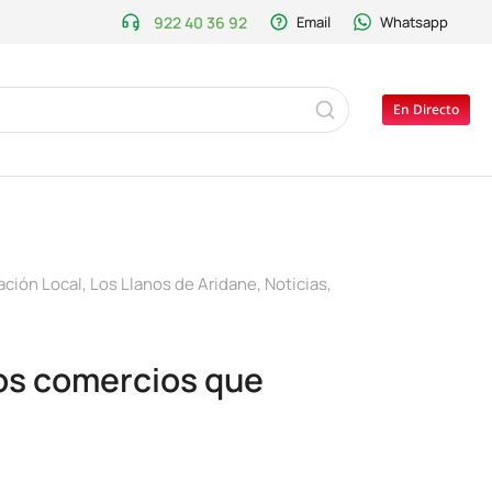
922 40 36 92
Email
Whatsapp
En Directo
ación Local
,
Los Llanos de Aridane
,
Noticias
,
los comercios que