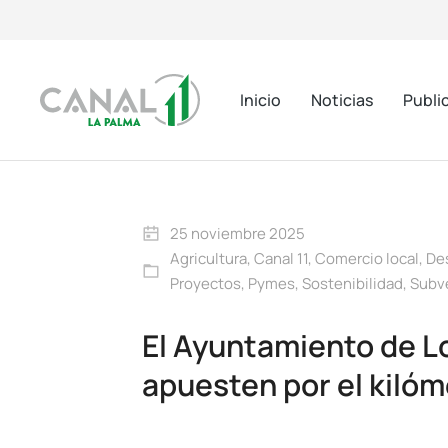
Inicio
Noticias
Publi
25 noviembre 2025
Agricultura
,
Canal 11
,
Comercio local
,
Des
Proyectos
,
Pymes
,
Sostenibilidad
,
Subv
El Ayuntamiento de L
apuesten por el kilóm