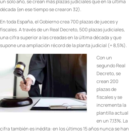
un solo año, se crean más plazas judiciales que en la última
década (en ese tiempo se crearon 32).
En toda España, el Gobierno crea 700 plazas de jueces y
fiscales. A través de un Real Decreto, 500 plazas judiciales,
una cifra superior a las creadas en la última década y que
supone una ampliación récord de la planta judicial (+ 8,5%).
Con un
segundo Real
Decreto, se
crean 200
plazas de
fiscales y se
incrementa la
plantilla actual
en un 7,13%. La
cifra también es inédita: en los últimos 15 años nunca se han