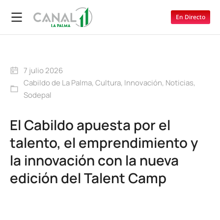
En Directo
7 julio 2026
Cabildo de La Palma
,
Cultura
,
Innovación
,
Noticias
,
Sodepal
El Cabildo apuesta por el
talento, el emprendimiento y
la innovación con la nueva
edición del Talent Camp