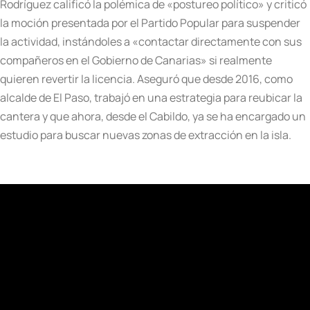
Rodríguez calificó la polémica de «postureo político» y criticó
la moción presentada por el Partido Popular para suspender
la actividad, instándoles a «contactar directamente con sus
compañeros en el Gobierno de Canarias» si realmente
quieren revertir la licencia. Aseguró que desde 2016, como
alcalde de El Paso, trabajó en una estrategia para reubicar la
cantera y que ahora, desde el Cabildo, ya se ha encargado un
estudio para buscar nuevas zonas de extracción en la isla.