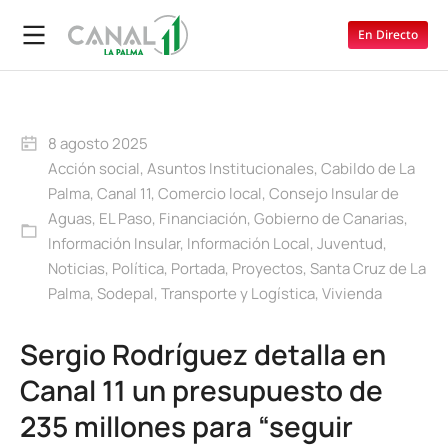
En Directo
8 agosto 2025
Acción social
,
Asuntos Institucionales
,
Cabildo de La
Palma
,
Canal 11
,
Comercio local
,
Consejo Insular de
Aguas
,
EL Paso
,
Financiación
,
Gobierno de Canarias
,
Información Insular
,
Información Local
,
Juventud
,
Noticias
,
Política
,
Portada
,
Proyectos
,
Santa Cruz de La
Palma
,
Sodepal
,
Transporte y Logística
,
Vivienda
Sergio Rodríguez detalla en
Canal 11 un presupuesto de
235 millones para “seguir