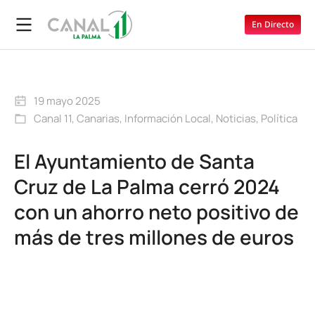
En Directo
19 mayo 2025
Canal 11
,
Canarias
,
Información Local
,
Noticias
,
Política
El Ayuntamiento de Santa
Cruz de La Palma cerró 2024
con un ahorro neto positivo de
más de tres millones de euros