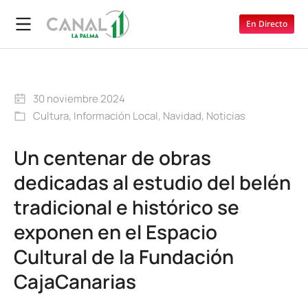
En Directo
30 noviembre 2024
Cultura
,
Información Local
,
Navidad
,
Noticias
Un centenar de obras
dedicadas al estudio del belén
tradicional e histórico se
exponen en el Espacio
Cultural de la Fundación
CajaCanarias