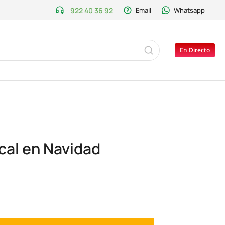
922 40 36 92
Email
Whatsapp
En Directo
cal en Navidad