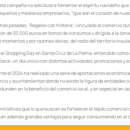
esta campaña no solo busca fomentar el espíritu navideño que 
 pequeños y medianos empresarios, “que son el corazón de nuest
has pasadas, ‘Regalos con historia’, vinculada al comercio du
cción de 30.000 euros en bonos de consumos y dirigida a la zona
momentos y por razones obvias, del resto del territorio insular
 el Shopping Day en Santa Cruz de La Palma, entendido como un
local, un día único con distintas actividades, promociones y s
ante el 2024 ha realizado una serie de aportaciones económic
io y ayuntamientos donde no existe la figura de entidades co
edunden en la beneficio del comercio local, y en especial en
 iniciativas que lo que buscan es fortalecer el tejido comercia
itan además grandes ventajas para seguir consumiendo en el c