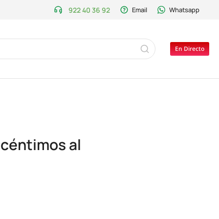
922 40 36 92
Email
Whatsapp
En Directo
 céntimos al