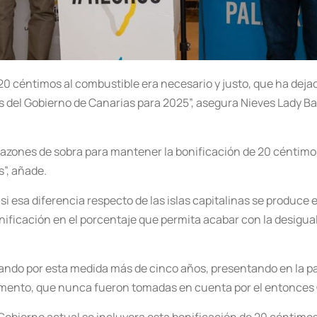
céntimos al combustible era necesario y justo, que ha dejado 
 del Gobierno de Canarias para 2025”, asegura Nieves Lady Bar
y razones de sobra para mantener la bonificación de 20 cénti
s”, añade.
i esa diferencia respecto de las islas capitalinas se produce 
onificación en el porcentaje que permita acabar con la desig
ando por esta medida más de cinco años, presentando en la pas
mento, que nunca fueron tomadas en cuenta por el entonces G
obierno actual se incluyera esta bonificación de 20 céntimos 