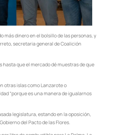
más dinero en el bolsillo de las personas, y
reto, secretaria general de Coalición
mos hasta que el mercado dé muestras de que
en otras islas como Lanzarote o
ualdad “porque es una manera de igualarnos
ada legislatura, estando en la oposición,
obierno del Pacto de las Flores.
por litro de combustible para La Palma, La