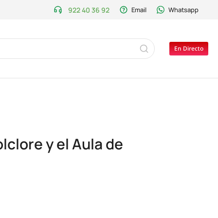
922 40 36 92
Email
Whatsapp
En Directo
lclore y el Aula de