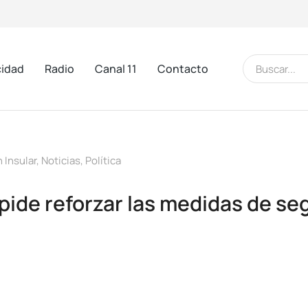
cidad
Radio
Canal 11
Contacto
 Insular
,
Noticias
,
Política
pide reforzar las medidas de seg