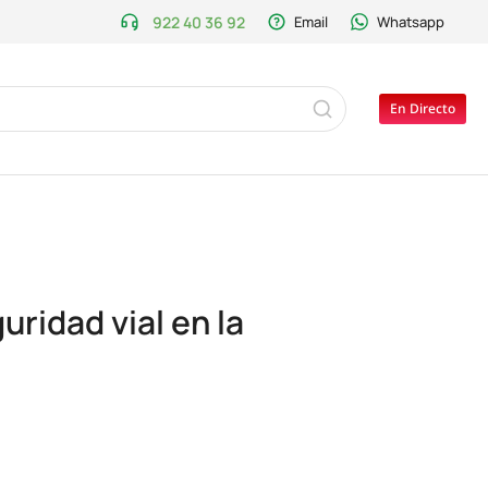
922 40 36 92
Email
Whatsapp
En Directo
uridad vial en la