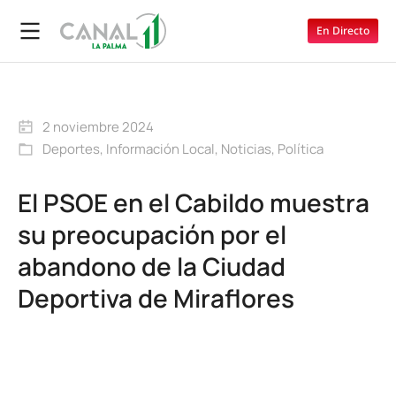
En Directo
2 noviembre 2024
Deportes
,
Información Local
,
Noticias
,
Política
El PSOE en el Cabildo muestra
su preocupación por el
abandono de la Ciudad
Deportiva de Miraflores