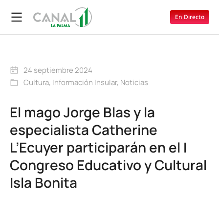
En Directo
24 septiembre 2024
Cultura
,
Información Insular
,
Noticias
El mago Jorge Blas y la
especialista Catherine
L’Ecuyer participarán en el I
Congreso Educativo y Cultural
Isla Bonita