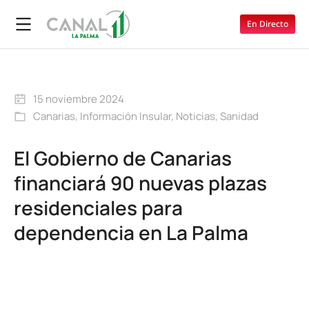
En Directo
15 noviembre 2024
Canarias
,
Información Insular
,
Noticias
,
Sanidad
El Gobierno de Canarias
financiará 90 nuevas plazas
residenciales para
dependencia en La Palma