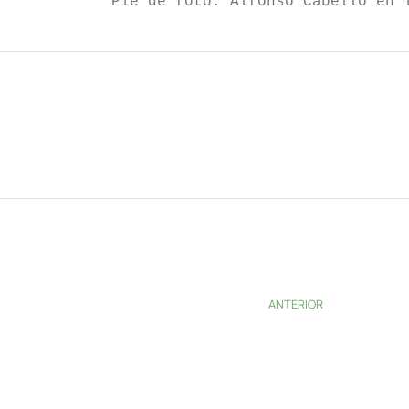
Pie de foto: Alfonso Cabello en 
ANTERIOR