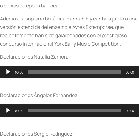
o copias de época barroca.
Además, la soprano británica Hannah Ely cantará junto a una
versión extendida del ensemble Ayres Extemporae, que
recientemente han sido galardonados con el prestigioso
concurso internacional York Early Music Competition.
Declaraciones Natalia Zamora:
Reproductor
00:00
00:00
de
audio
Declaraciones Ángeles Fernández:
Reproductor
00:00
00:00
de
audio
Declaraciones Sergio Rodríguez: