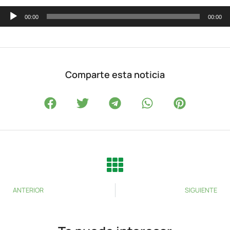
Reproductor
00:00
00:00
de
audio
Comparte esta noticia
ANTERIOR
SIGUIENTE