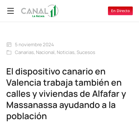
En Directo
5 noviembre 2024
Canarias
,
Nacional
,
Noticias
,
Sucesos
El dispositivo canario en
Valencia trabaja también en
calles y viviendas de Alfafar y
Massanassa ayudando a la
población