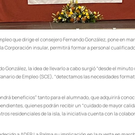
 Empleo que dirige el consejero Fernando González, pone en ma
la Corporación insular, permitirá formar a personal cualificado
o González, la idea de llevarlo a cabo surgió “desde el minuto
 Canario de Empleo (SCE), “detectamos las necesidades formativ
ondrá beneficios” tanto para el alumnado, que adquirirá conoci
ndientes, quienes podrán recibir un “cuidado de mayor calidad
tros residenciales de la isla, la iniciativa cuenta con la cola
adecido a ADER La Palma su implicación en la puesta en march