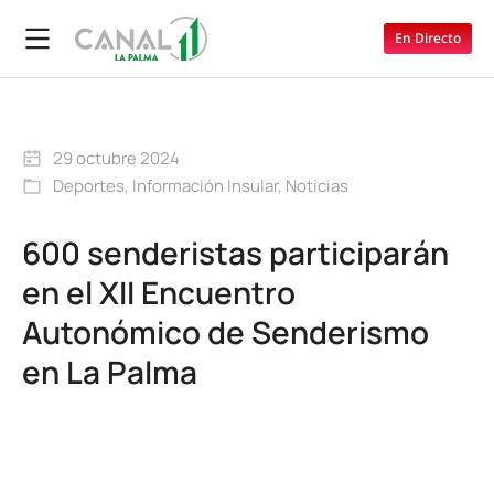
En Directo
29 octubre 2024
Deportes
,
Información Insular
,
Noticias
600 senderistas participarán
en el XII Encuentro
Autonómico de Senderismo
en La Palma