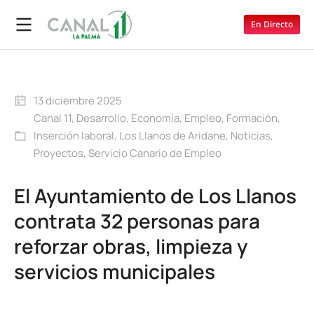
En Directo
13 diciembre 2025
Canal 11
,
Desarrollo
,
Economía
,
Empleo
,
Formación
,
Inserción laboral
,
Los Llanos de Aridane
,
Noticias
,
Proyectos
,
Servicio Canario de Empleo
El Ayuntamiento de Los Llanos
contrata 32 personas para
reforzar obras, limpieza y
servicios municipales