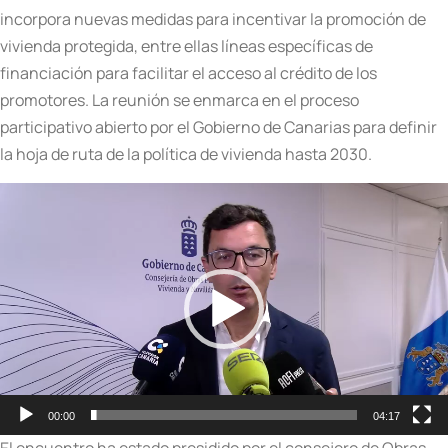
incorpora nuevas medidas para incentivar la promoción de
vivienda protegida, entre ellas líneas específicas de
financiación para facilitar el acceso al crédito de los
promotores. La reunión se enmarca en el proceso
participativo abierto por el Gobierno de Canarias para definir
la hoja de ruta de la política de vivienda hasta 2030.
Reproductor
de
vídeo
00:00
04:17
El encuentro ha estado presidido por el consejero de Obras