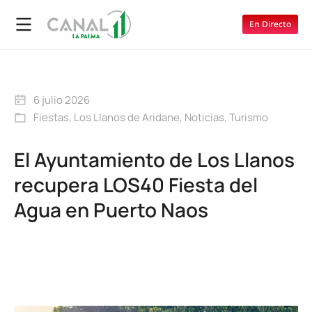
En Directo
6 julio 2026
Fiestas
,
Los Llanos de Aridane
,
Noticias
,
Turismo
El Ayuntamiento de Los Llanos
recupera LOS40 Fiesta del
Agua en Puerto Naos