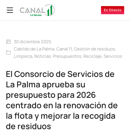
En Directo
30 diciembre 2025
Cabildo de La Palma
,
Canal 11
,
Gestión de residuos
,
Limpieza
,
Noticias
,
Presupuestos
,
Reciclaje
,
Servicios
El Consorcio de Servicios de
La Palma aprueba su
presupuesto para 2026
centrado en la renovación de
la flota y mejorar la recogida
de residuos