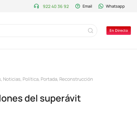
922 40 36 92
Email
Whatsapp
En Directo
s
,
Noticias
,
Política
,
Portada
,
Reconstrucción
lones del superávit