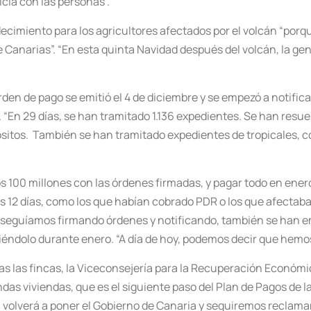
cia con las personas”.
ecimiento para los agricultores afectados por el volcán “porqu
e Canarias”. “En esta quinta Navidad después del volcán, la ge
en de pago se emitió el 4 de diciembre y se empezó a notificar 
. “En 29 días, se han tramitado 1.136 expedientes. Se han resuel
ósitos. También se han tramitado expedientes de tropicales, c
s 100 millones con las órdenes firmadas, y pagar todo en ener
12 días, como los que habían cobrado PDR o los que afectaban 
s seguíamos firmando órdenes y notificando, también se han e
éndolo durante enero. “A día de hoy, podemos decir que hemos 
as las fincas, la Viceconsejería para la Recuperación Económi
as viviendas, que es el siguiente paso del Plan de Pagos de la 
 volverá a poner el Gobierno de Canaria y seguiremos reclama