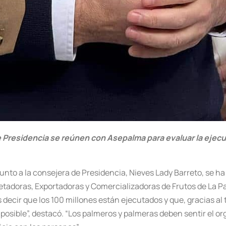
e Presidencia se reúnen con Asepalma para evaluar la ejec
 junto a la consejera de Presidencia, Nieves Lady Barreto, se 
doras, Exportadoras y Comercializadoras de Frutos de La Pal
decir que los 100 millones están ejecutados y que, gracias al 
sible”, destacó. “Los palmeros y palmeras deben sentir el org