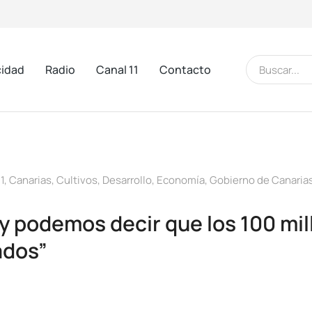
cidad
Radio
Canal 11
Contacto
1
,
Canarias
,
Cultivos
,
Desarrollo
,
Economía
,
Gobierno de Canaria
y podemos decir que los 100 mil
ados”