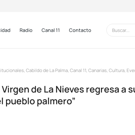
cidad
Radio
Canal 11
Contacto
itucionales
,
Cabildo de La Palma
,
Canal 11
,
Canarias
,
Cultura
,
Eve
 Virgen de La Nieves regresa a s
el pueblo palmero”