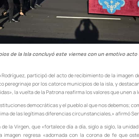
ipios de la Isla concluyó este viernes con un emotivo acto
o Rodríguez, participó del acto de recibimiento de la imagen 
o peregrinaje por los catorce municipios de la isla, y destac
das», la vuelta de la Patrona reafirma los valores que unen a 
stituciones democráticas y el pueblo al que nos debemos; com
cima de las legítimas diferencias circunstanciales,» afirmó Se
 de la Virgen, que «fortalece día a día, siglo a siglo, la uni
 la imagen regresa «adornada con la corona de fe que ost