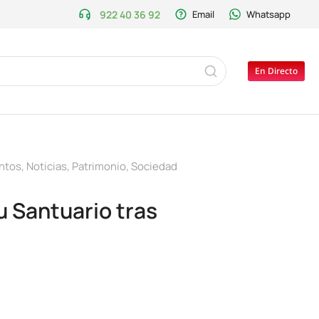
922 40 36 92
Email
Whatsapp
En Directo
ntos
,
Noticias
,
Patrimonio
,
Sociedad
u Santuario tras