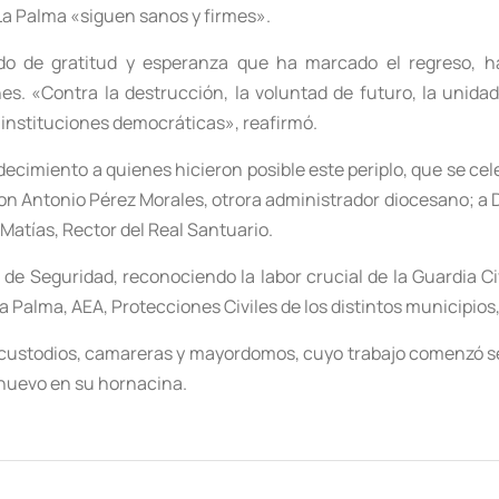
 La Palma «siguen sanos y firmes».
do de gratitud y esperanza que ha marcado el regreso, 
es. «Contra la destrucción, la voluntad de futuro, la unidad
 instituciones democráticas», reafirmó.
ecimiento a quienes hicieron posible este periplo, que se cel
n Antonio Pérez Morales, otrora administrador diocesano; a Do
atías, Rector del Real Santuario.
e Seguridad, reconociendo la labor crucial de la Guardia Civi
a Palma, AEA, Protecciones Civiles de los distintos municipio
custodios, camareras y mayordomos, cuyo trabajo comenzó seman
 nuevo en su hornacina.