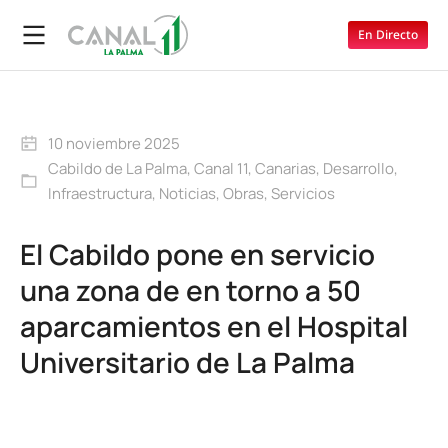
En Directo
10 noviembre 2025
Cabildo de La Palma
,
Canal 11
,
Canarias
,
Desarrollo
,
Infraestructura
,
Noticias
,
Obras
,
Servicios
El Cabildo pone en servicio
una zona de en torno a 50
aparcamientos en el Hospital
Universitario de La Palma