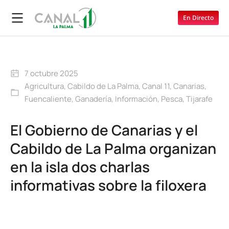
En Directo
7 octubre 2025
Agricultura
,
Cabildo de La Palma
,
Canal 11
,
Canarias
,
Fuencaliente
,
Ganadería
,
Información
,
Pesca
,
Tijarafe
El Gobierno de Canarias y el
Cabildo de La Palma organizan
en la isla dos charlas
informativas sobre la filoxera