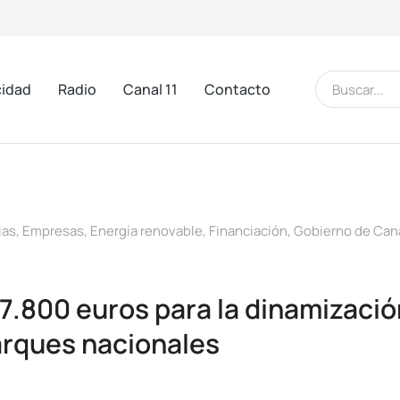
cidad
Radio
Canal 11
Contacto
ias
,
Empresas
,
Energía renovable
,
Financiación
,
Gobierno de Can
87.800 euros para la dinamizac
arques nacionales