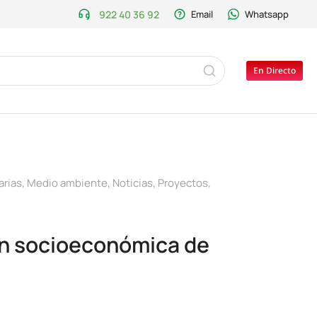
922 40 36 92
Email
Whatsapp
En Directo
arias
,
Medio ambiente
,
Noticias
,
Proyectos
,
ión socioeconómica de