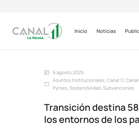
Inicio
Noticias
Publi
6 agosto 2025
Asuntos Institucionales
,
Canal 11
,
Canar
Pymes
,
Sostenibilidad
,
Subvenciones
Transición destina 5
los entornos de los p