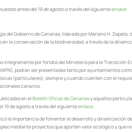
uestas antes del 19 de agosto a través del siguiente
enlace
gía del Gobierno de Canarias, liderada por Mariano H. Zapata, 
s en la conservación de la biodiversidad, a través de la dinam
s íntegramente por fondos del Ministerio para la Transición Ec
APN), podrán ser presentadas tanto por ayuntamientos como
ísicas (particulares), siempre y cuando cuenten con el requisit
acionales canarios.
ublicadas en el
Boletín Oficial de Canarias
y aquellos particul
l 19 de agosto a través del siguiente
enlace
.
licó la importancia de fomentar el desarrollo y dinamización d
pleo mediante proyectos que aporten valor ecológico y que res