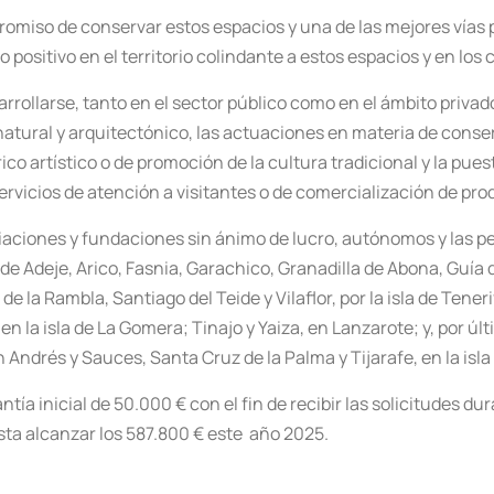
miso de conservar estos espacios y una de las mejores vías p
positivo en el territorio colindante a estos espacios y en los
rrollarse, tanto en el sector público como en el ámbito priva
atural y arquitectónico, las actuaciones en materia de conser
rico artístico o de promoción de la cultura tradicional y la p
ervicios de atención a visitantes o de comercialización de pr
aciones y fundaciones sin ánimo de lucro, autónomos y las pe
e Adeje, Arico, Fasnia, Garachico, Granadilla de Abona, Guía de
e la Rambla, Santiago del Teide y Vilaflor, por la isla de Tene
n la isla de La Gomera; Tinajo y Yaiza, en Lanzarote; y, por úl
 Andrés y Sauces, Santa Cruz de la Palma y Tijarafe, en la isla
ía inicial de 50.000 € con el fin de recibir las solicitudes d
asta alcanzar los 587.800 € este año 2025.