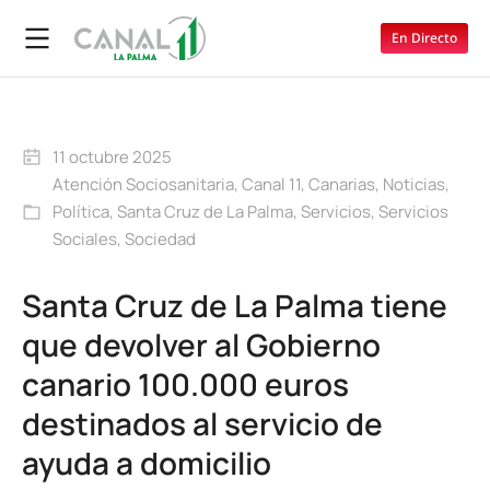
En Directo
11 octubre 2025
Atención Sociosanitaria
,
Canal 11
,
Canarias
,
Noticias
,
Política
,
Santa Cruz de La Palma
,
Servicios
,
Servicios
Sociales
,
Sociedad
Santa Cruz de La Palma tiene
que devolver al Gobierno
canario 100.000 euros
destinados al servicio de
ayuda a domicilio