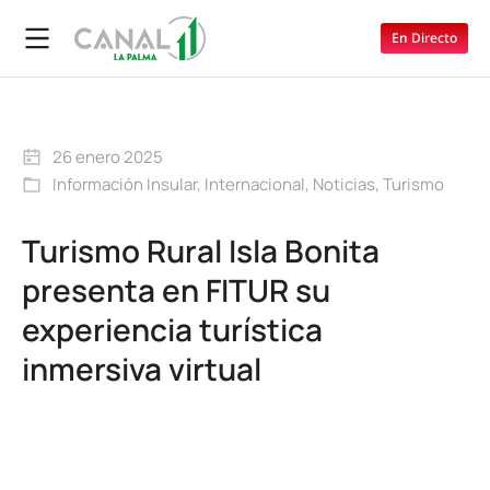
En Directo
26 enero 2025
Información Insular
,
Internacional
,
Noticias
,
Turismo
Turismo Rural Isla Bonita
presenta en FITUR su
experiencia turística
inmersiva virtual