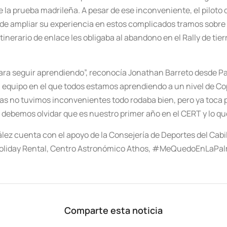
a prueba madrileña. A pesar de ese inconveniente, el piloto de
 de ampliar su experiencia en estos complicados tramos sobre
tinerario de enlace les obligaba al abandono en el Rally de t
para seguir aprendiendo”, reconocía Jonathan Barreto desde P
 un equipo en el que todos estamos aprendiendo a un nivel de
s no tuvimos inconvenientes todo rodaba bien, pero ya toca p
o debemos olvidar que es nuestro primer año en el CERT y lo q
lez cuenta con el apoyo de la Consejería de Deportes del Cab
 Holiday Rental, Centro Astronómico Athos, #MeQuedoEnLaPalm
Comparte esta noticia