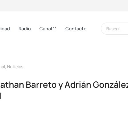
cidad
Radio
Canal 11
Contacto
nal
,
Noticias
athan Barreto y Adrián González 
d