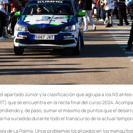
l apartado Júnior y la clasificación que agrupa a los N3 antes
ERT) que se encuentra en la recta final del curso 2024. Acomp
endiendo y, de paso, sumar el máximo de puntos que el desarrol
ual ha sucedido durante todo el transcurso de la actual tempor
 isla de La Palma. Unos problemas localizados en los manguito