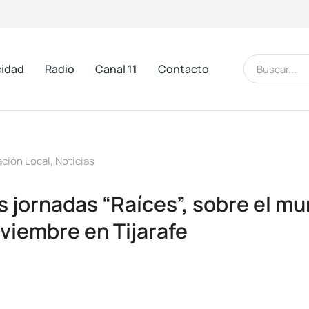
cidad
Radio
Canal 11
Contacto
ación Local
,
Noticias
as jornadas “Raíces”, sobre el m
oviembre en Tijarafe