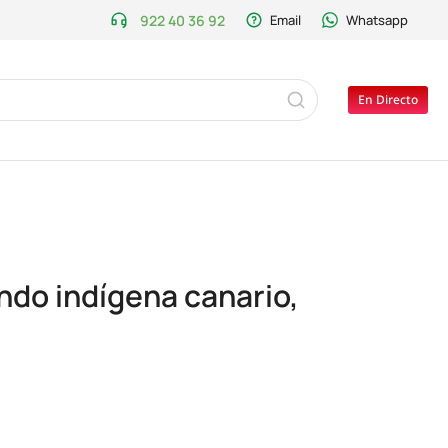
922 40 36 92
Email
Whatsapp
En Directo
undo indígena canario,