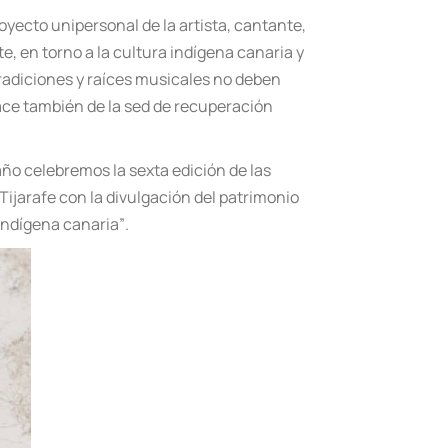
proyecto unipersonal de la artista, cantante,
e, en torno a la cultura indígena canaria y
 tradiciones y raíces musicales no deben
nace también de la sed de recuperación
año celebremos la sexta edición de las
ijarafe con la divulgaci
ón del patrimonio
ind
ígena canaria”
.