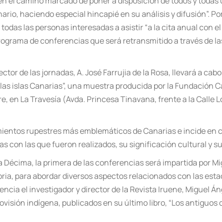
en el camino marcado de poner a disposición de todos y todas u
rio, haciendo especial hincapié en su análisis y difusión”.
Po
a todas las personas interesadas a asistir
“a la cita anual con 
grama de conferencias que será retransmitido a través de la
rector de las jornadas, A. José Farrujia de la Rosa, llevará a cab
las islas Canarias”, una muestra producida por la Fundación Ca
e, en La Travesía (Avda. Princesa Tinavana, frente a la Calle 
imientos rupestres má
s emblem
áticos de Canarias e incide en 
 con las que fueron realizados, su significación cultural y su
e la Décima, la primera de las conferencias será impartida por M
toria, para abordar diversos aspectos relacionados con las esta
encia el investigador y director de la Revista Iruene, Miguel Á
ovisió
n ind
ígena, publicados en su ú
ltimo libro,
“Los antiguos 