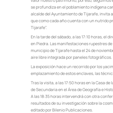
valor nuestro patrimonio, por eso, seguimos 
se profundiza en el poblamiento indígena cana
alcalde del Ayuntamiento de Tijarafe, invita 
que como cada año cuenta con un nutrido pro
Tijarafe”.
En la tarde del sábado, a las 17:10 horas, el di
en Piedra. Las manifestaciones rupestres de 
municipio de Tijarafe hasta el 24 de noviembr
aire libre integrada por paneles fotográ
ficos.
La exposición hace un recorrido por los yac
emplazamiento de estos enclaves, las técnicas
Tras la visita, a las 17:50 horas en la Casa d
de Secundaria en el Á
rea de Geograf
ía e His
A las 18:35 horas intervendrá con otra confer
resultados de su investigación sobre la cosm
editado por Bilenio Publicaciones.