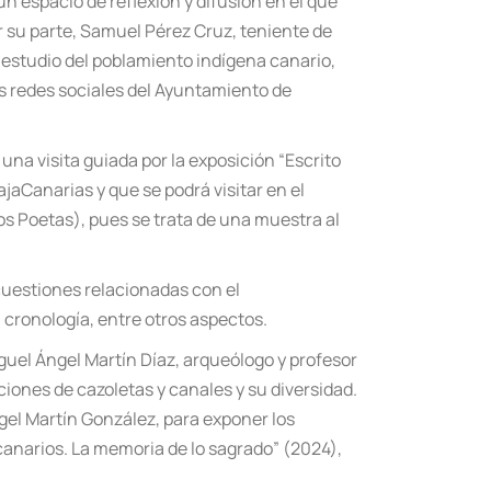
n espacio de reflexión y difusión en el que
r su parte, Samuel Pérez Cruz, teniente de
el estudio del poblamiento indígena canario,
s redes sociales del Ayuntamiento de
o una visita guiada por la exposició
n
“Escrito
jaCanarias y que se podrá visitar en el
Los Poetas), pues se trata de una muestra al
cuestiones relacionadas con el
 cronología, entre otros aspectos.
iguel Ángel Martí
n D
í
az, arque
ólogo y profesor
ciones de cazoletas y canales y su diversidad.
ngel Martín González, para exponer los
canarios. La memoria de lo sagrado” (2024),