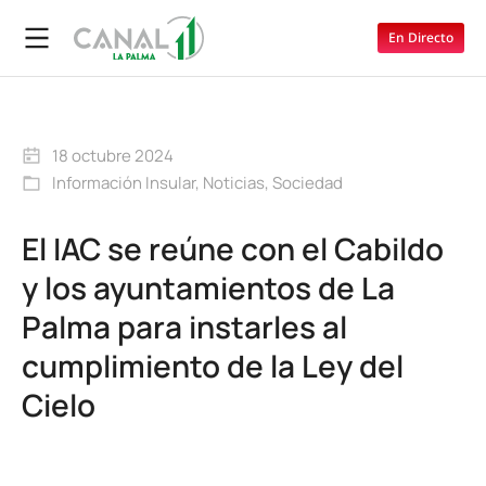
En Directo
18 octubre 2024
Información Insular
,
Noticias
,
Sociedad
El IAC se reúne con el Cabildo
y los ayuntamientos de La
Palma para instarles al
cumplimiento de la Ley del
Cielo