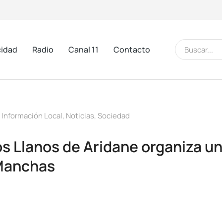
cidad
Radio
Canal 11
Contacto
,
Información Local
,
Noticias
,
Sociedad
s Llanos de Aridane organiza un
 Manchas