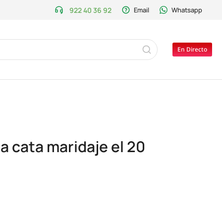
922 40 36 92
Email
Whatsapp
En Directo
a cata maridaje el 20