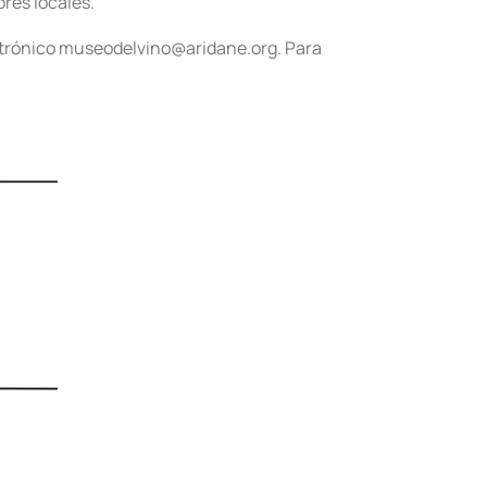
res locales.
lectrónico museodelvino@aridane.org. Para