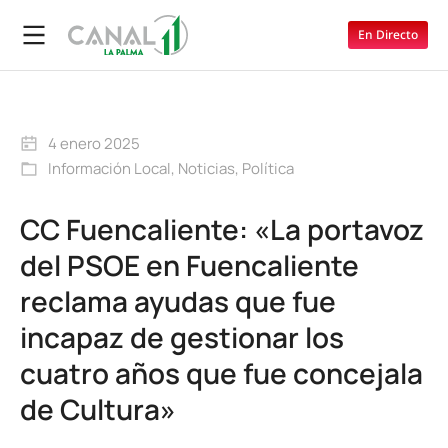
En Directo
4 enero 2025
Información Local
,
Noticias
,
Política
CC Fuencaliente: «La portavoz
del PSOE en Fuencaliente
reclama ayudas que fue
incapaz de gestionar los
cuatro años que fue concejala
de Cultura»