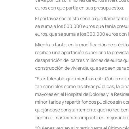
ya va por los 1,8 millones de euros invertido
euros con que partía en sus presupuestos.
El portavoz socialista señala que llama tamb
se suma a los 500.000 euros que tenía presu
euros, que se suma a los 300.000 euros con l
Mientras tanto, en la modificación de crédit
reciben una aportación superior a la prevista
desaparición de los tres millones de euros q
construcción de vivienda, que se caen para di
“Es intolerable que mientras este Gobierno in
tan sensibles como las obras públicas, la din
mayores en el Hospital de Dolores y la Resid
minoritarios y repartir fondos públicos sin 
quejándose constantemente que no reciben el
tienen el más mínimo impacto en mejorar la c
“Quienes venían a invertir hasta el último 