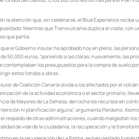
s de fondos del Cabildo. O los 280.000 euros más para el Plan 
ién la atención que, sin celebrarse, el Blue Experience reciba
puestado. Mientras que Transvulcania duplica el coste, con 
os que partía.
o que el Gobierno insular ha aprobado hoy en pleno, las person
 de 50.000 euros, “poniendo a las claras, nuevamente, las prior
ue contemplaban los presupuestos para la compra de suelo por
rigir estos fondos a obras.
sular de Coalición Canaria olvida a los afectados por el volcán
amización de la actividad económica o el sector primario, lleva
encia de Mayores de La Dehesa, derrocha los recursos en contra
contención ni planificación alguna”, argumenta Perdomo.
Asimis
 respaldo de otras administraciones, cuando malgastan los fo
alidad de vida de la ciudadanía, la recuperación y la transfor
céntimo en la recuperación de La Palma, se han gastado lo más