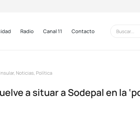
cidad
Radio
Canal 11
Contacto
Insular
,
Noticias
,
Política
lve a situar a Sodepal en la ‘po