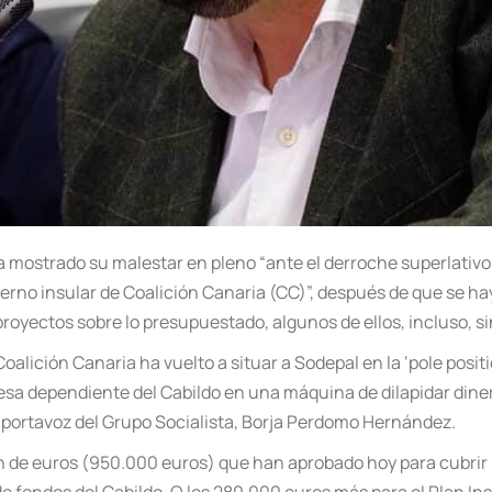
ha mostrado su malestar en pleno “ante el derroche superlativ
erno insular de Coalición Canaria (CC)”, después de que se ha
proyectos sobre lo presupuestado, algunos de ellos, incluso, sin
oalición Canaria ha vuelto a situar a Sodepal en la ‘pole posit
resa dependiente del Cabildo en una máquina de dilapidar diner
l portavoz del Grupo Socialista, Borja Perdomo Hernández.
 de euros (950.000 euros) que han aprobado hoy para cubrir la