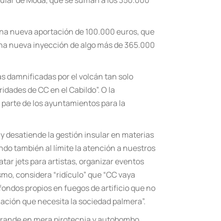
Insular de Moda, que se suman a los 350.000
 una nueva aportación de 100.000 euros, que
una nueva inyección de algo más de 365.000
as damnificadas por el volcán tan solo
idades de CC en el Cabildo”. O la
 parte de los ayuntamientos para la
 y desatiende la gestión insular en materias
ndo también al límite la atención a nuestros
tar jets para artistas, organizar eventos
mo, considera “ridículo” que “CC vaya
ndos propios en fuegos de artificio que no
mación que necesita la sociedad palmera”.
 grande en mera pirotecnia y autobombo,