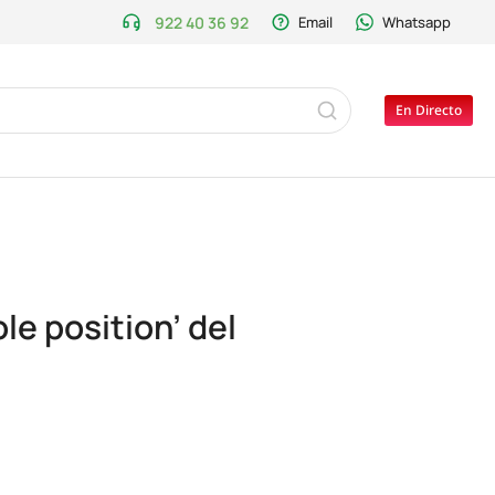
922 40 36 92
Email
Whatsapp
En Directo
le position’ del