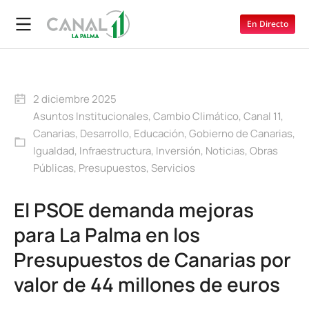
En Directo
2 diciembre 2025
Asuntos Institucionales
,
Cambio Climático
,
Canal 11
,
Canarias
,
Desarrollo
,
Educación
,
Gobierno de Canarias
,
Igualdad
,
Infraestructura
,
Inversión
,
Noticias
,
Obras
Públicas
,
Presupuestos
,
Servicios
El PSOE demanda mejoras
para La Palma en los
Presupuestos de Canarias por
valor de 44 millones de euros