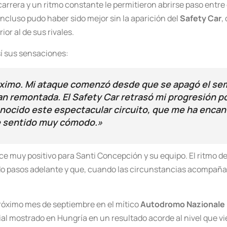
 carrera y un ritmo constante le permitieron abrirse paso entre
incluso pudo haber sido mejor sin la aparición del
Safety Car
,
r al de sus rivales.
sí sus sensaciones:
máximo. Mi ataque comenzó desde que se apagó el sem
an remontada. El Safety Car retrasó mi progresión po
ocido este espectacular circuito, que me ha encan
e sentido muy cómodo.»
nce muy positivo para Santi Concepción y su equipo. El ritmo 
do pasos adelante y que, cuando las circunstancias acompañan
próximo mes de septiembre en el mítico
Autodromo Nazionale
l mostrado en Hungría en un resultado acorde al nivel que vie