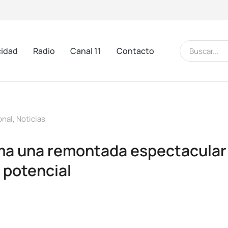
cidad
Radio
Canal 11
Contacto
onal
,
Noticias
ma una remontada espectacular 
 potencial