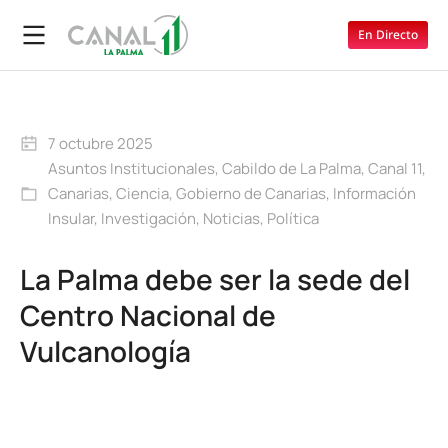
En Directo
7 octubre 2025
Asuntos Institucionales
,
Cabildo de La Palma
,
Canal 11
,
Canarias
,
Ciencia
,
Gobierno de Canarias
,
Información
Insular
,
Investigación
,
Noticias
,
Política
La Palma debe ser la sede del
Centro Nacional de
Vulcanología