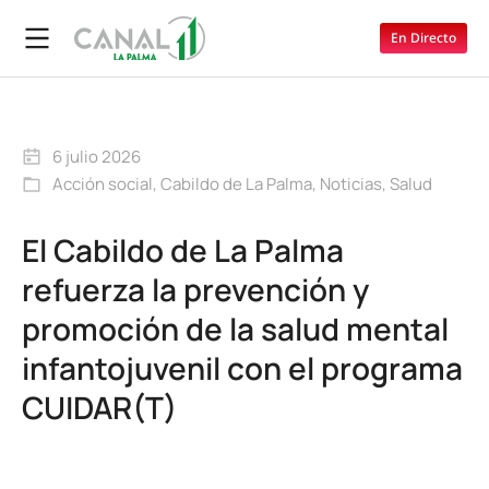
En Directo
6 julio 2026
Acción social
,
Cabildo de La Palma
,
Noticias
,
Salud
El Cabildo de La Palma
refuerza la prevención y
promoción de la salud mental
infantojuvenil con el programa
CUIDAR(T)