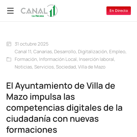
En Directo
31 octubre 2025
Canal 11
,
Canarias
,
Desarrollo
,
Digitalización
,
Empleo
,
Formación
,
Información Local
,
Inserción laboral
,
Noticias
,
Servicios
,
Sociedad
,
Villa de Mazo
El Ayuntamiento de Villa de
Mazo impulsa las
competencias digitales de la
ciudadanía con nuevas
formaciones