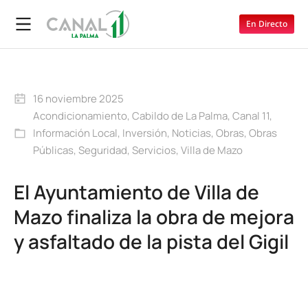
En Directo
16 noviembre 2025
Acondicionamiento
,
Cabildo de La Palma
,
Canal 11
,
Información Local
,
Inversión
,
Noticias
,
Obras
,
Obras
Públicas
,
Seguridad
,
Servicios
,
Villa de Mazo
El Ayuntamiento de Villa de
Mazo finaliza la obra de mejora
y asfaltado de la pista del Gigil